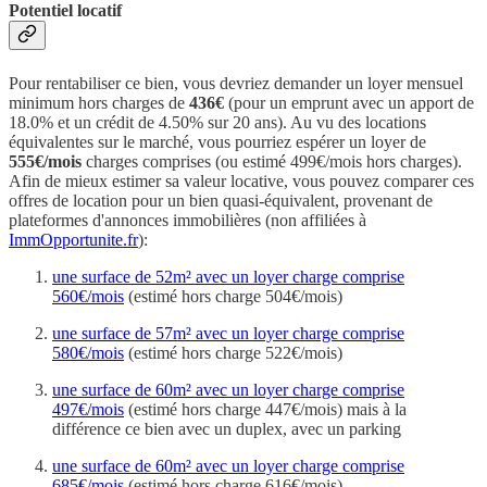
Potentiel locatif
Pour rentabiliser ce bien, vous devriez demander un loyer mensuel
minimum hors charges de
436€
(pour un emprunt avec un apport de
18.0% et un crédit de 4.50% sur 20 ans). Au vu des locations
équivalentes sur le marché, vous pourriez espérer un loyer de
555€/mois
charges comprises (ou estimé 499€/mois hors charges).
Afin de mieux estimer sa valeur locative, vous pouvez comparer ces
offres de location pour un bien quasi-équivalent, provenant de
plateformes d'annonces immobilières (non affiliées à
ImmOpportunite.fr
):
une surface de 52m² avec un loyer charge comprise
560€/mois
(estimé hors charge 504€/mois)
une surface de 57m² avec un loyer charge comprise
580€/mois
(estimé hors charge 522€/mois)
une surface de 60m² avec un loyer charge comprise
497€/mois
(estimé hors charge 447€/mois) mais à la
différence ce bien avec un duplex, avec un parking
une surface de 60m² avec un loyer charge comprise
685€/mois
(estimé hors charge 616€/mois)