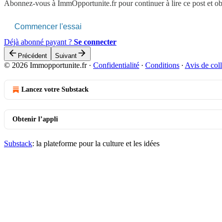
Abonnez-vous à
ImmOpportunite.fr
pour continuer à lire ce post et o
Commencer l'essai
Déjà abonné payant ?
Se connecter
Précédent
Suivant
© 2026 Immopportunite.fr
·
Confidentialité
∙
Conditions
∙
Avis de coll
Lancez votre Substack
Obtenir l’appli
Substack
: la plateforme pour la culture et les idées