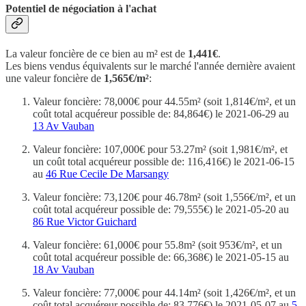
Potentiel de négociation à l'achat
La valeur foncière de ce bien au m² est de
1,441€
.
Les biens vendus équivalents sur le marché l'année dernière avaient
une valeur foncière de
1,565€/m²
:
Valeur foncière: 78,000€ pour 44.55m² (soit 1,814€/m², et un
coût total acquéreur possible de: 84,864€) le 2021-06-29 au
13 Av Vauban
Valeur foncière: 107,000€ pour 53.27m² (soit 1,981€/m², et
un coût total acquéreur possible de: 116,416€) le 2021-06-15
au
46 Rue Cecile De Marsangy
Valeur foncière: 73,120€ pour 46.78m² (soit 1,556€/m², et un
coût total acquéreur possible de: 79,555€) le 2021-05-20 au
86 Rue Victor Guichard
Valeur foncière: 61,000€ pour 55.8m² (soit 953€/m², et un
coût total acquéreur possible de: 66,368€) le 2021-05-15 au
18 Av Vauban
Valeur foncière: 77,000€ pour 44.14m² (soit 1,426€/m², et un
coût total acquéreur possible de: 83,776€) le 2021-05-07 au
5