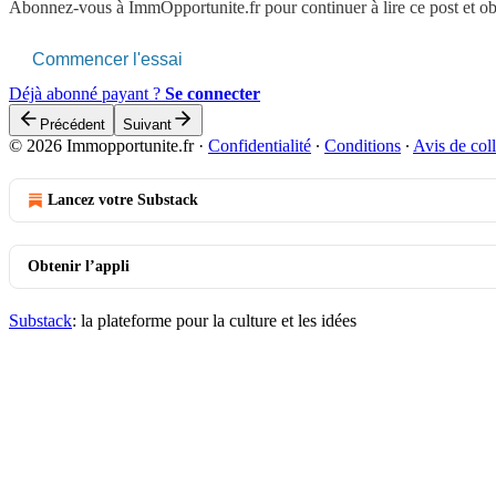
Abonnez-vous à
ImmOpportunite.fr
pour continuer à lire ce post et o
Commencer l'essai
Déjà abonné payant ?
Se connecter
Précédent
Suivant
© 2026 Immopportunite.fr
·
Confidentialité
∙
Conditions
∙
Avis de coll
Lancez votre Substack
Obtenir l’appli
Substack
: la plateforme pour la culture et les idées