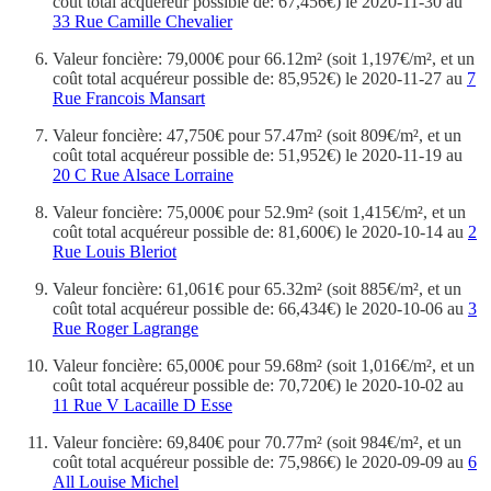
coût total acquéreur possible de: 67,456€) le 2020-11-30 au
33 Rue Camille Chevalier
Valeur foncière: 79,000€ pour 66.12m² (soit 1,197€/m², et un
coût total acquéreur possible de: 85,952€) le 2020-11-27 au
7
Rue Francois Mansart
Valeur foncière: 47,750€ pour 57.47m² (soit 809€/m², et un
coût total acquéreur possible de: 51,952€) le 2020-11-19 au
20 C Rue Alsace Lorraine
Valeur foncière: 75,000€ pour 52.9m² (soit 1,415€/m², et un
coût total acquéreur possible de: 81,600€) le 2020-10-14 au
2
Rue Louis Bleriot
Valeur foncière: 61,061€ pour 65.32m² (soit 885€/m², et un
coût total acquéreur possible de: 66,434€) le 2020-10-06 au
3
Rue Roger Lagrange
Valeur foncière: 65,000€ pour 59.68m² (soit 1,016€/m², et un
coût total acquéreur possible de: 70,720€) le 2020-10-02 au
11 Rue V Lacaille D Esse
Valeur foncière: 69,840€ pour 70.77m² (soit 984€/m², et un
coût total acquéreur possible de: 75,986€) le 2020-09-09 au
6
All Louise Michel