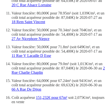
coût total acquéreur possible de: 64,038€) le 2020-09-07 au
20 C Rue Alsace Lorraine
Valeur foncière: 80,000€ pour 78.95m² (soit 1,039€/m², et un
coût total acquéreur possible de: 87,040€) le 2020-07-27 au
18 Rem Saint Vincent
Valeur foncière: 50,000€ pour 70.34m² (soit 704€/m², et un
coût total acquéreur possible de: 54,400€) le 2020-07-17 au
27 Av Nicephore Niepce
Valeur foncière: 50,000€ pour 71.8m² (soit 649€/m², et un
coût total acquéreur possible de: 54,400€) le 2020-07-17 au
11 Rue V Lacaille D Esse
Valeur foncière: 80,000€ pour 79.0m² (soit 1,013€/m², et un
coût total acquéreur possible de: 87,040€) le 2020-06-30 au
2
Rue Charlie Chaplin
Valeur foncière: 64,000€ pour 67.24m² (soit 941€/m², et un
coût total acquéreur possible de: 69,632€) le 2020-06-30 au
66 A Rue De Dijon
Coût acquéreur
151,232€ pour 67m²
soit 2,075€/m², toujours
en vente