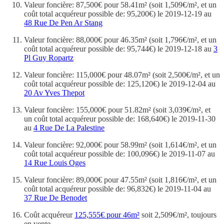
Valeur foncière: 87,500€ pour 58.41m² (soit 1,509€/m², et un
coût total acquéreur possible de: 95,200€) le 2019-12-19 au
48 Rue De Pen Ar Stang
Valeur foncière: 88,000€ pour 46.35m² (soit 1,796€/m², et un
coût total acquéreur possible de: 95,744€) le 2019-12-18 au
3
Pl Guy Ropartz
Valeur foncière: 115,000€ pour 48.07m² (soit 2,500€/m², et un
coût total acquéreur possible de: 125,120€) le 2019-12-04 au
20 Av Yves Thepot
Valeur foncière: 155,000€ pour 51.82m² (soit 3,039€/m², et
un coût total acquéreur possible de: 168,640€) le 2019-11-30
au
4 Rue De La Palestine
Valeur foncière: 92,000€ pour 58.99m² (soit 1,614€/m², et un
coût total acquéreur possible de: 100,096€) le 2019-11-07 au
14 Rue Louis Oges
Valeur foncière: 89,000€ pour 47.55m² (soit 1,816€/m², et un
coût total acquéreur possible de: 96,832€) le 2019-11-04 au
37 Rue De Benodet
Coût acquéreur
125,555€ pour 46m²
soit 2,509€/m², toujours
en vente