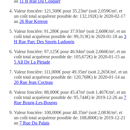
au
11 B Rue Du Cosquer
Valeur foncière: 121,500€ pour 35.23m² (soit 2,059€/m², et
un coût total acquéreur possible de: 132,192€) le 2020-02-17
au
26 Rue Kereon
Valeur foncière: 91,280€ pour 37.93m² (soit 2,608€/m², et un
coût total acquéreur possible de: 99,313€) le 2020-01-18 au
3
H Rue Parc Des Sports Ludugris
Valeur foncière: 97,125€ pour 46.94m² (soit 2,066€/m², et un
coût total acquéreur possible de: 105,672€) le 2020-01-15 au
5 All De La Pleiade
Valeur foncière: 111,000€ pour 49.35m² (soit 2,265€/m², et un
coût total acquéreur possible de: 120,768€) le 2020-01-14 au
20 Rue Jean Cocteau
Valeur foncière: 88,000€ pour 45.47m² (soit 1,467€/m², et un
coût total acquéreur possible de: 95,744€) le 2019-12-26 au
7
Rue Bourg-Les-Bourgs
Valeur foncière: 100,000€ pour 48.35m² (soit 2,083€/m², et
un coût total acquéreur possible de: 108,800€) le 2019-12-21
au
7 Rue Du Palais