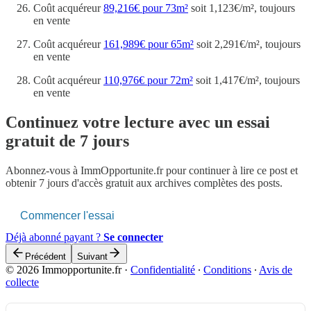
Coût acquéreur
89,216€ pour 73m²
soit 1,123€/m², toujours
en vente
Coût acquéreur
161,989€ pour 65m²
soit 2,291€/m², toujours
en vente
Coût acquéreur
110,976€ pour 72m²
soit 1,417€/m², toujours
en vente
Continuez votre lecture avec un essai
gratuit de 7 jours
Abonnez-vous à
ImmOpportunite.fr
pour continuer à lire ce post et
obtenir 7 jours d'accès gratuit aux archives complètes des posts.
Commencer l'essai
Déjà abonné payant ?
Se connecter
Précédent
Suivant
© 2026 Immopportunite.fr
·
Confidentialité
∙
Conditions
∙
Avis de
collecte