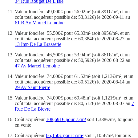
34 Rue Rouget De L Isle
Valeur foncière: 49,000€ pour 56.02m² (soit 891€/m², et un
coût total acquéreur possible de: 53,312€) le 2020-09-11 au
61 B Av Marcel Lemoine
Valeur foncière: 55,500€ pour 65.33m² (soit 895€/m², et un
coût total acquéreur possible de: 60,384€) le 2020-08-27 au
13 Imp De La Brasserie
Valeur foncière: 46,500€ pour 53.94m² (soit 861€/m², et un
coût total acquéreur possible de: 50,592€) le 2020-08-22 au
47 Av Marcel Lemoine
Valeur foncière: 74,000€ pour 61.52m² (soit 1,213€/m², et un
coût total acquéreur possible de: 80,512€) le 2020-08-14 au
29 Av Saint Pierre
Valeur foncière: 74,000€ pour 69.48m² (soit 1,121€/m², et un
coût total acquéreur possible de: 80,512€) le 2020-08-07 au
7
Rue De La Bievre
Coût acquéreur
108,691€ pour 72m²
soit 1,388€/m², toujours
en vente
Coût acquéreur
66,150€ pour 55m²
soit 1,105€/m², toujours