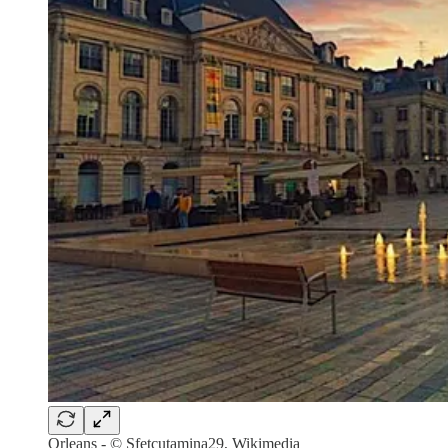
Orleans - © Sfetcutamina29, Wikimedia