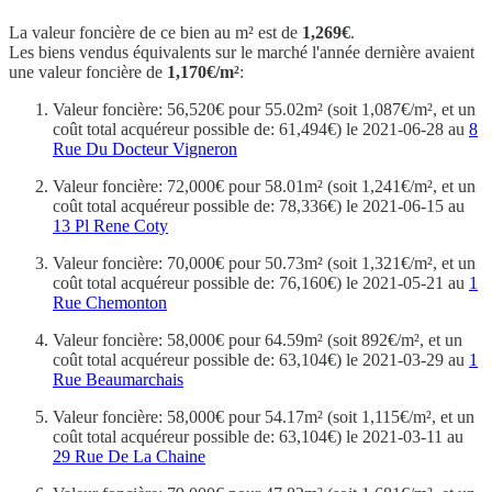
La valeur foncière de ce bien au m² est de
1,269€
.
Les biens vendus équivalents sur le marché l'année dernière avaient
une valeur foncière de
1,170€/m²
:
Valeur foncière: 56,520€ pour 55.02m² (soit 1,087€/m², et un
coût total acquéreur possible de: 61,494€) le 2021-06-28 au
8
Rue Du Docteur Vigneron
Valeur foncière: 72,000€ pour 58.01m² (soit 1,241€/m², et un
coût total acquéreur possible de: 78,336€) le 2021-06-15 au
13 Pl Rene Coty
Valeur foncière: 70,000€ pour 50.73m² (soit 1,321€/m², et un
coût total acquéreur possible de: 76,160€) le 2021-05-21 au
1
Rue Chemonton
Valeur foncière: 58,000€ pour 64.59m² (soit 892€/m², et un
coût total acquéreur possible de: 63,104€) le 2021-03-29 au
1
Rue Beaumarchais
Valeur foncière: 58,000€ pour 54.17m² (soit 1,115€/m², et un
coût total acquéreur possible de: 63,104€) le 2021-03-11 au
29 Rue De La Chaine