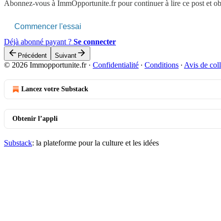
Abonnez-vous à
ImmOpportunite.fr
pour continuer à lire ce post et o
Commencer l'essai
Déjà abonné payant ?
Se connecter
Précédent
Suivant
© 2026 Immopportunite.fr
·
Confidentialité
∙
Conditions
∙
Avis de coll
Lancez votre Substack
Obtenir l’appli
Substack
: la plateforme pour la culture et les idées