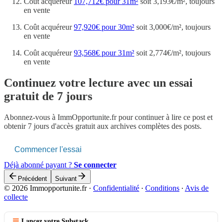
Coût acquéreur
107,712€ pour 31m²
soit 3,193€/m², toujours
en vente
Coût acquéreur
97,920€ pour 30m²
soit 3,000€/m², toujours
en vente
Coût acquéreur
93,568€ pour 31m²
soit 2,774€/m², toujours
en vente
Continuez votre lecture avec un essai
gratuit de 7 jours
Abonnez-vous à
ImmOpportunite.fr
pour continuer à lire ce post et
obtenir 7 jours d'accès gratuit aux archives complètes des posts.
Commencer l'essai
Déjà abonné payant ?
Se connecter
Précédent
Suivant
© 2026 Immopportunite.fr
·
Confidentialité
∙
Conditions
∙
Avis de
collecte
Lancez votre Substack