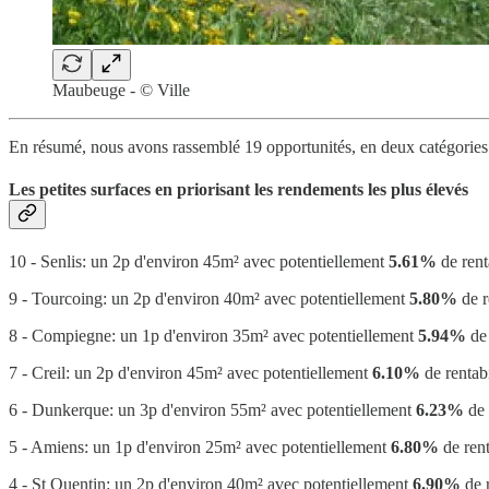
Maubeuge - © Ville
En résumé, nous avons rassemblé 19 opportunités, en deux catégories
Les petites surfaces en priorisant les rendements les plus élevés
10 - Senlis: un 2p d'environ 45m² avec potentiellement
5.61%
de rent
9 - Tourcoing: un 2p d'environ 40m² avec potentiellement
5.80%
de r
8 - Compiegne: un 1p d'environ 35m² avec potentiellement
5.94%
de 
7 - Creil: un 2p d'environ 45m² avec potentiellement
6.10%
de rentabi
6 - Dunkerque: un 3p d'environ 55m² avec potentiellement
6.23%
de 
5 - Amiens: un 1p d'environ 25m² avec potentiellement
6.80%
de rent
4 - St Quentin: un 2p d'environ 40m² avec potentiellement
6.90%
de r