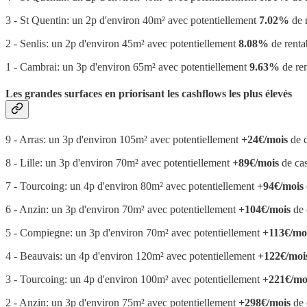
3 - St Quentin: un 2p d'environ 40m² avec potentiellement
7.02%
de r
2 - Senlis: un 2p d'environ 45m² avec potentiellement
8.08%
de rentab
1 - Cambrai: un 3p d'environ 65m² avec potentiellement
9.63%
de ren
Les grandes surfaces en priorisant les cashflows les plus élevés
9 - Arras: un 3p d'environ 105m² avec potentiellement
+24€/mois
de c
8 - Lille: un 3p d'environ 70m² avec potentiellement
+89€/mois
de cas
7 - Tourcoing: un 4p d'environ 80m² avec potentiellement
+94€/mois
6 - Anzin: un 3p d'environ 70m² avec potentiellement
+104€/mois
de 
5 - Compiegne: un 3p d'environ 70m² avec potentiellement
+113€/mo
4 - Beauvais: un 4p d'environ 120m² avec potentiellement
+122€/moi
3 - Tourcoing: un 4p d'environ 100m² avec potentiellement
+221€/mo
2 - Anzin: un 3p d'environ 75m² avec potentiellement
+298€/mois
de 