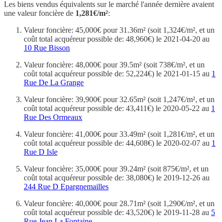
Les biens vendus équivalents sur le marché l'année dernière avaient
une valeur foncière de
1,281€/m²
:
Valeur foncière: 45,000€ pour 31.36m² (soit 1,324€/m², et un
coût total acquéreur possible de: 48,960€) le 2021-04-20 au
10 Rue Bisson
Valeur foncière: 48,000€ pour 39.5m² (soit 738€/m², et un
coût total acquéreur possible de: 52,224€) le 2021-01-15 au
1
Rue De La Grange
Valeur foncière: 39,900€ pour 32.65m² (soit 1,247€/m², et un
coût total acquéreur possible de: 43,411€) le 2020-05-22 au
1
Rue Des Ormeaux
Valeur foncière: 41,000€ pour 33.49m² (soit 1,281€/m², et un
coût total acquéreur possible de: 44,608€) le 2020-02-07 au
1
Rue D Isle
Valeur foncière: 35,000€ pour 39.24m² (soit 875€/m², et un
coût total acquéreur possible de: 38,080€) le 2019-12-26 au
244 Rue D Epargnemailles
Valeur foncière: 40,000€ pour 28.71m² (soit 1,290€/m², et un
coût total acquéreur possible de: 43,520€) le 2019-11-28 au
5
Rue Jean La Fontaine