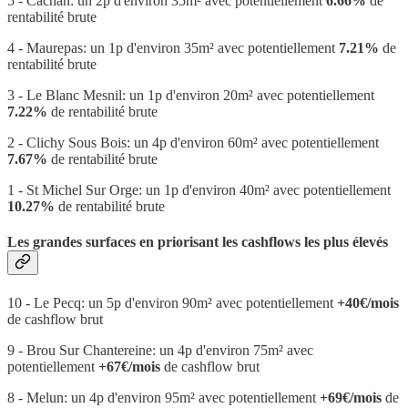
5 - Cachan: un 2p d'environ 35m² avec potentiellement
6.66%
de
rentabilité brute
4 - Maurepas: un 1p d'environ 35m² avec potentiellement
7.21%
de
rentabilité brute
3 - Le Blanc Mesnil: un 1p d'environ 20m² avec potentiellement
7.22%
de rentabilité brute
2 - Clichy Sous Bois: un 4p d'environ 60m² avec potentiellement
7.67%
de rentabilité brute
1 - St Michel Sur Orge: un 1p d'environ 40m² avec potentiellement
10.27%
de rentabilité brute
Les grandes surfaces en priorisant les cashflows les plus élevés
10 - Le Pecq: un 5p d'environ 90m² avec potentiellement
+40€/mois
de cashflow brut
9 - Brou Sur Chantereine: un 4p d'environ 75m² avec
potentiellement
+67€/mois
de cashflow brut
8 - Melun: un 4p d'environ 95m² avec potentiellement
+69€/mois
de