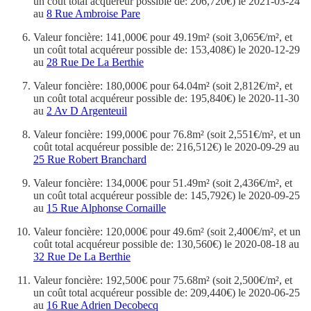
un coût total acquéreur possible de: 206,720€) le 2021-03-24
au
8 Rue Ambroise Pare
Valeur foncière: 141,000€ pour 49.19m² (soit 3,065€/m², et
un coût total acquéreur possible de: 153,408€) le 2020-12-29
au
28 Rue De La Berthie
Valeur foncière: 180,000€ pour 64.04m² (soit 2,812€/m², et
un coût total acquéreur possible de: 195,840€) le 2020-11-30
au
2 Av D Argenteuil
Valeur foncière: 199,000€ pour 76.8m² (soit 2,551€/m², et un
coût total acquéreur possible de: 216,512€) le 2020-09-29 au
25 Rue Robert Branchard
Valeur foncière: 134,000€ pour 51.49m² (soit 2,436€/m², et
un coût total acquéreur possible de: 145,792€) le 2020-09-25
au
15 Rue Alphonse Cornaille
Valeur foncière: 120,000€ pour 49.6m² (soit 2,400€/m², et un
coût total acquéreur possible de: 130,560€) le 2020-08-18 au
32 Rue De La Berthie
Valeur foncière: 192,500€ pour 75.68m² (soit 2,500€/m², et
un coût total acquéreur possible de: 209,440€) le 2020-06-25
au
16 Rue Adrien Decobecq