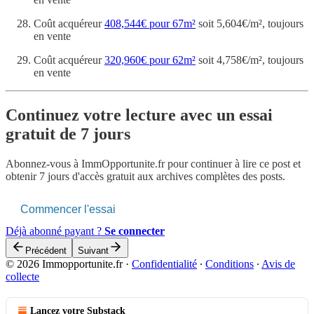
Coût acquéreur
408,544€ pour 67m²
soit 5,604€/m², toujours
en vente
Coût acquéreur
320,960€ pour 62m²
soit 4,758€/m², toujours
en vente
Continuez votre lecture avec un essai
gratuit de 7 jours
Abonnez-vous à
ImmOpportunite.fr
pour continuer à lire ce post et
obtenir 7 jours d'accès gratuit aux archives complètes des posts.
Commencer l'essai
Déjà abonné payant ?
Se connecter
Précédent
Suivant
© 2026 Immopportunite.fr
·
Confidentialité
∙
Conditions
∙
Avis de
collecte
Lancez votre Substack