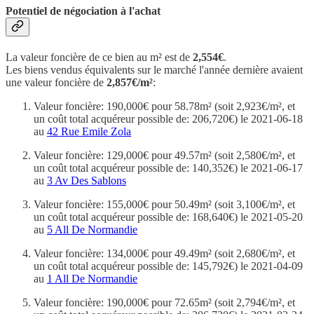
Potentiel de négociation à l'achat
La valeur foncière de ce bien au m² est de
2,554€
.
Les biens vendus équivalents sur le marché l'année dernière avaient
une valeur foncière de
2,857€/m²
:
Valeur foncière: 190,000€ pour 58.78m² (soit 2,923€/m², et
un coût total acquéreur possible de: 206,720€) le 2021-06-18
au
42 Rue Emile Zola
Valeur foncière: 129,000€ pour 49.57m² (soit 2,580€/m², et
un coût total acquéreur possible de: 140,352€) le 2021-06-17
au
3 Av Des Sablons
Valeur foncière: 155,000€ pour 50.49m² (soit 3,100€/m², et
un coût total acquéreur possible de: 168,640€) le 2021-05-20
au
5 All De Normandie
Valeur foncière: 134,000€ pour 49.49m² (soit 2,680€/m², et
un coût total acquéreur possible de: 145,792€) le 2021-04-09
au
1 All De Normandie
Valeur foncière: 190,000€ pour 72.65m² (soit 2,794€/m², et