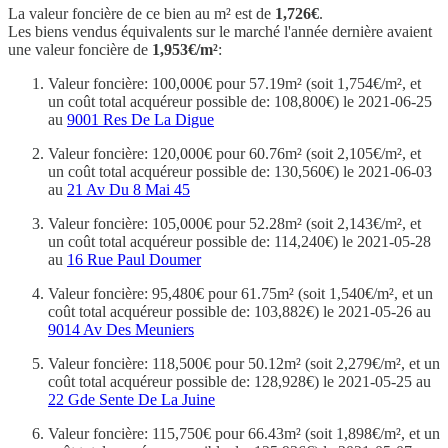
La valeur foncière de ce bien au m² est de
1,726€
.
Les biens vendus équivalents sur le marché l'année dernière avaient
une valeur foncière de
1,953€/m²
:
Valeur foncière: 100,000€ pour 57.19m² (soit 1,754€/m², et
un coût total acquéreur possible de: 108,800€) le 2021-06-25
au
9001 Res De La Digue
Valeur foncière: 120,000€ pour 60.76m² (soit 2,105€/m², et
un coût total acquéreur possible de: 130,560€) le 2021-06-03
au
21 Av Du 8 Mai 45
Valeur foncière: 105,000€ pour 52.28m² (soit 2,143€/m², et
un coût total acquéreur possible de: 114,240€) le 2021-05-28
au
16 Rue Paul Doumer
Valeur foncière: 95,480€ pour 61.75m² (soit 1,540€/m², et un
coût total acquéreur possible de: 103,882€) le 2021-05-26 au
9014 Av Des Meuniers
Valeur foncière: 118,500€ pour 50.12m² (soit 2,279€/m², et un
coût total acquéreur possible de: 128,928€) le 2021-05-25 au
22 Gde Sente De La Juine
Valeur foncière: 115,750€ pour 66.43m² (soit 1,898€/m², et un