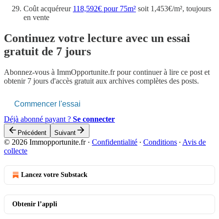
Coût acquéreur
118,592€ pour 75m²
soit 1,453€/m², toujours
en vente
Continuez votre lecture avec un essai
gratuit de 7 jours
Abonnez-vous à
ImmOpportunite.fr
pour continuer à lire ce post et
obtenir 7 jours d'accès gratuit aux archives complètes des posts.
Commencer l'essai
Déjà abonné payant ?
Se connecter
Précédent
Suivant
© 2026 Immopportunite.fr
·
Confidentialité
∙
Conditions
∙
Avis de
collecte
Lancez votre Substack
Obtenir l’appli