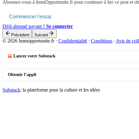
Abonnez-vous à
ImmOpportunite.fr
pour continuer à lire ce post et o
Commencer l'essai
Déjà abonné payant ?
Se connecter
Précédent
Suivant
© 2026 Immopportunite.fr
·
Confidentialité
∙
Conditions
∙
Avis de coll
Lancez votre Substack
Obtenir l’appli
Substack
: la plateforme pour la culture et les idées