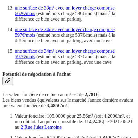
une surface de 33m² avec un loyer charge comprise
662€/mois
(estimé hors charge 596€/mois) mais à la
différence ce bien avec un parking
une surface de 34m² avec un loyer charge comprise
597€/mois
(estimé hors charge 537€/mois) mais à la
différence ce bien avec un parking, avec une cave
une surface de 34m² avec un loyer charge comprise
597€/mois
(estimé hors charge 537€/mois) mais à la
différence ce bien avec un parking, avec une cave
Potentiel de négociation à l'achat
La valeur foncière de ce bien au m² est de
2,781€
.
Les biens vendus équivalents sur le marché l'année dernière avaient
une valeur foncière de
3,485€/m²
:
Valeur foncière: 105,000€ pour 25.56m² (soit 4,200€/m², et
un coût total acquéreur possible de: 114,240€) le 2021-06-21
au
2 Rue Jules Lemoine
Valeur foncière: 84,290€ pour 29.2m² (soit 2,810€/m², et un