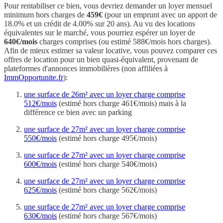
Pour rentabiliser ce bien, vous devriez demander un loyer mensuel
minimum hors charges de
459€
(pour un emprunt avec un apport de
18.0% et un crédit de 4.00% sur 20 ans). Au vu des locations
équivalentes sur le marché, vous pourriez espérer un loyer de
640€/mois
charges comprises (ou estimé 588€/mois hors charges).
Afin de mieux estimer sa valeur locative, vous pouvez comparer ces
offres de location pour un bien quasi-équivalent, provenant de
plateformes d'annonces immobilières (non affiliées à
ImmOpportunite.fr
):
une surface de 26m² avec un loyer charge comprise
512€/mois
(estimé hors charge 461€/mois) mais à la
différence ce bien avec un parking
une surface de 27m² avec un loyer charge comprise
550€/mois
(estimé hors charge 495€/mois)
une surface de 27m² avec un loyer charge comprise
600€/mois
(estimé hors charge 540€/mois)
une surface de 27m² avec un loyer charge comprise
625€/mois
(estimé hors charge 562€/mois)
une surface de 27m² avec un loyer charge comprise
630€/mois
(estimé hors charge 567€/mois)