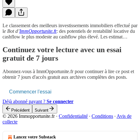
Le classement des meilleurs investissements immobiliers effectué par
l
e Bot d’
ImmOpportunite.f
r
: des potentiels de rentabilité locative du
cashflow le plus modeste au cashflow plus élevé. Les estimat…
Continuez votre lecture avec un essai
gratuit de 7 jours
Abonnez-vous à
ImmOpportunite.fr
pour continuer à lire ce post et
obtenir 7 jours d'accès gratuit aux archives complètes des posts.
Commencer l'essai
Déjà abonné payant ?
Se connecter
Précédent
Suivant
© 2026 Immopportunite.fr
·
Confidentialité
∙
Conditions
∙
Avis de
collecte
Lancez votre Substack