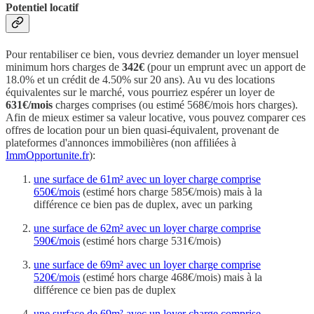
Potentiel locatif
Pour rentabiliser ce bien, vous devriez demander un loyer mensuel
minimum hors charges de
342€
(pour un emprunt avec un apport de
18.0% et un crédit de 4.50% sur 20 ans). Au vu des locations
équivalentes sur le marché, vous pourriez espérer un loyer de
631€/mois
charges comprises (ou estimé 568€/mois hors charges).
Afin de mieux estimer sa valeur locative, vous pouvez comparer ces
offres de location pour un bien quasi-équivalent, provenant de
plateformes d'annonces immobilières (non affiliées à
ImmOpportunite.fr
):
une surface de 61m² avec un loyer charge comprise
650€/mois
(estimé hors charge 585€/mois) mais à la
différence ce bien pas de duplex, avec un parking
une surface de 62m² avec un loyer charge comprise
590€/mois
(estimé hors charge 531€/mois)
une surface de 69m² avec un loyer charge comprise
520€/mois
(estimé hors charge 468€/mois) mais à la
différence ce bien pas de duplex
une surface de 69m² avec un loyer charge comprise