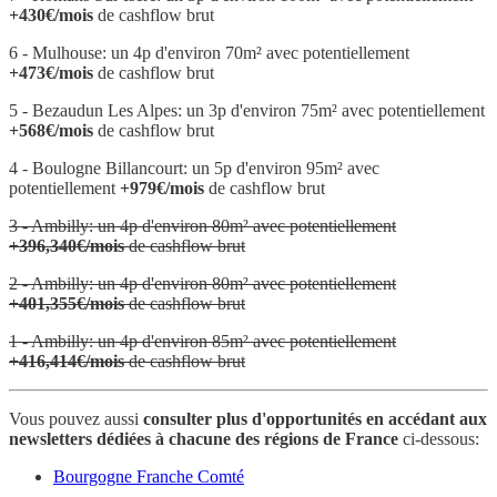
+430€/mois
de cashflow brut
6 - Mulhouse: un 4p d'environ 70m² avec potentiellement
+473€/mois
de cashflow brut
5 - Bezaudun Les Alpes: un 3p d'environ 75m² avec potentiellement
+568€/mois
de cashflow brut
4 - Boulogne Billancourt: un 5p d'environ 95m² avec
potentiellement
+979€/mois
de cashflow brut
3 - Ambilly: un 4p d'environ 80m² avec potentiellement
+396,340€/mois
de cashflow brut
2 - Ambilly: un 4p d'environ 80m² avec potentiellement
+401,355€/mois
de cashflow brut
1 - Ambilly: un 4p d'environ 85m² avec potentiellement
+416,414€/mois
de cashflow brut
Vous pouvez aussi
consulter plus d'opportunités en accédant aux
newsletters dédiées à chacune des régions de France
ci-dessous:
Bourgogne Franche Comté