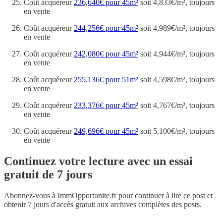
Coût acquéreur
236,640€ pour 45m²
soit 4,833€/m², toujours
en vente
Coût acquéreur
244,256€ pour 45m²
soit 4,989€/m², toujours
en vente
Coût acquéreur
242,080€ pour 45m²
soit 4,944€/m², toujours
en vente
Coût acquéreur
255,136€ pour 51m²
soit 4,598€/m², toujours
en vente
Coût acquéreur
233,376€ pour 45m²
soit 4,767€/m², toujours
en vente
Coût acquéreur
249,696€ pour 45m²
soit 5,100€/m², toujours
en vente
Continuez votre lecture avec un essai
gratuit de 7 jours
Abonnez-vous à
ImmOpportunite.fr
pour continuer à lire ce post et
obtenir 7 jours d'accès gratuit aux archives complètes des posts.