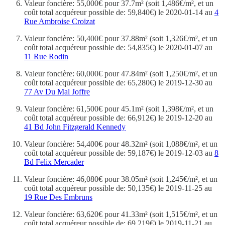
Valeur foncière: 55,000€ pour 37.7m² (soit 1,486€/m², et un
coût total acquéreur possible de: 59,840€) le 2020-01-14 au
4
Rue Ambroise Croizat
Valeur foncière: 50,400€ pour 37.88m² (soit 1,326€/m², et un
coût total acquéreur possible de: 54,835€) le 2020-01-07 au
11 Rue Rodin
Valeur foncière: 60,000€ pour 47.84m² (soit 1,250€/m², et un
coût total acquéreur possible de: 65,280€) le 2019-12-30 au
77 Av Du Mal Joffre
Valeur foncière: 61,500€ pour 45.1m² (soit 1,398€/m², et un
coût total acquéreur possible de: 66,912€) le 2019-12-20 au
41 Bd John Fitzgerald Kennedy
Valeur foncière: 54,400€ pour 48.32m² (soit 1,088€/m², et un
coût total acquéreur possible de: 59,187€) le 2019-12-03 au
8
Bd Felix Mercader
Valeur foncière: 46,080€ pour 38.05m² (soit 1,245€/m², et un
coût total acquéreur possible de: 50,135€) le 2019-11-25 au
19 Rue Des Embruns
Valeur foncière: 63,620€ pour 41.33m² (soit 1,515€/m², et un
coût total acquéreur possible de: 69,219€) le 2019-11-21 au