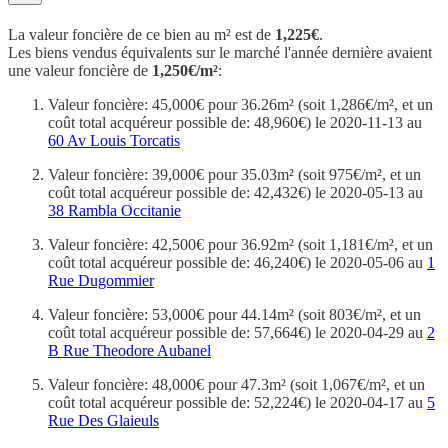
La valeur foncière de ce bien au m² est de
1,225€
.
Les biens vendus équivalents sur le marché l'année dernière avaient
une valeur foncière de
1,250€/m²
:
Valeur foncière: 45,000€ pour 36.26m² (soit 1,286€/m², et un
coût total acquéreur possible de: 48,960€) le 2020-11-13 au
60 Av Louis Torcatis
Valeur foncière: 39,000€ pour 35.03m² (soit 975€/m², et un
coût total acquéreur possible de: 42,432€) le 2020-05-13 au
38 Rambla Occitanie
Valeur foncière: 42,500€ pour 36.92m² (soit 1,181€/m², et un
coût total acquéreur possible de: 46,240€) le 2020-05-06 au
1
Rue Dugommier
Valeur foncière: 53,000€ pour 44.14m² (soit 803€/m², et un
coût total acquéreur possible de: 57,664€) le 2020-04-29 au
2
B Rue Theodore Aubanel
Valeur foncière: 48,000€ pour 47.3m² (soit 1,067€/m², et un
coût total acquéreur possible de: 52,224€) le 2020-04-17 au
5
Rue Des Glaieuls