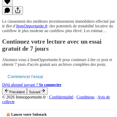
Le classement des meilleurs investissements immobiliers effectué par
le Bot d’
ImmOpportunite.fr
: des potentiels de rentabilité locative du
cashflow le plus modeste au cashflow plus élevé. Les estimat…
Continuez votre lecture avec un essai
gratuit de 7 jours
Abonnez-vous à
ImmOpportunite.fr
pour continuer à lire ce post et
obtenir 7 jours d'accès gratuit aux archives complètes des posts.
Commencer l'essai
Déjà abonné payant ?
Se connecter
Précédent
Suivant
© 2026 Immopportunite.fr
·
Confidentialité
∙
Conditions
∙
Avis de
collecte
Lancez votre Substack