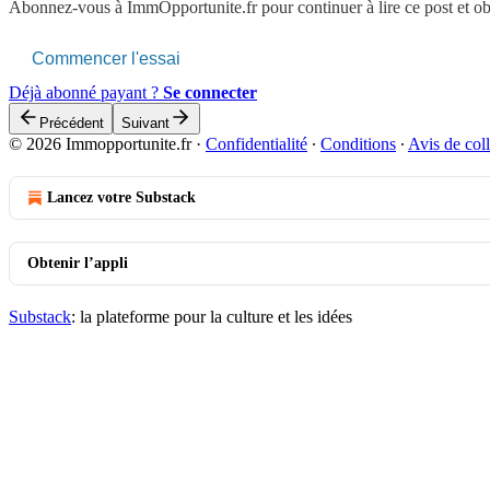
Abonnez-vous à
ImmOpportunite.fr
pour continuer à lire ce post et o
Commencer l'essai
Déjà abonné payant ?
Se connecter
Précédent
Suivant
© 2026 Immopportunite.fr
·
Confidentialité
∙
Conditions
∙
Avis de coll
Lancez votre Substack
Obtenir l’appli
Substack
: la plateforme pour la culture et les idées