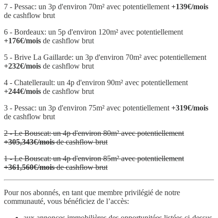
7 - Pessac: un 3p d'environ 70m² avec potentiellement
+139€/mois
de cashflow brut
6 - Bordeaux: un 5p d'environ 120m² avec potentiellement
+176€/mois
de cashflow brut
5 - Brive La Gaillarde: un 3p d'environ 70m² avec potentiellement
+232€/mois
de cashflow brut
4 - Chatellerault: un 4p d'environ 90m² avec potentiellement
+244€/mois
de cashflow brut
3 - Pessac: un 3p d'environ 75m² avec potentiellement
+319€/mois
de cashflow brut
2 - Le Bouscat: un 4p d'environ 80m² avec potentiellement
+305,343€/mois
de cashflow brut
1 - Le Bouscat: un 4p d'environ 85m² avec potentiellement
+361,560€/mois
de cashflow brut
Pour nos abonnés, en tant que membre privilégié de notre
communauté, vous bénéficiez de l’accès:
aux annonces immobilières des opportunitées listées ci-dessus