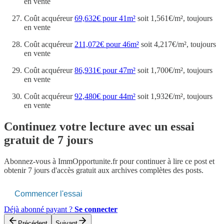
en vente
Coût acquéreur
69,632€ pour 41m²
soit 1,561€/m², toujours
en vente
Coût acquéreur
211,072€ pour 46m²
soit 4,217€/m², toujours
en vente
Coût acquéreur
86,931€ pour 47m²
soit 1,700€/m², toujours
en vente
Coût acquéreur
92,480€ pour 44m²
soit 1,932€/m², toujours
en vente
Continuez votre lecture avec un essai
gratuit de 7 jours
Abonnez-vous à
ImmOpportunite.fr
pour continuer à lire ce post et
obtenir 7 jours d'accès gratuit aux archives complètes des posts.
Commencer l'essai
Déjà abonné payant ?
Se connecter
Précédent
Suivant