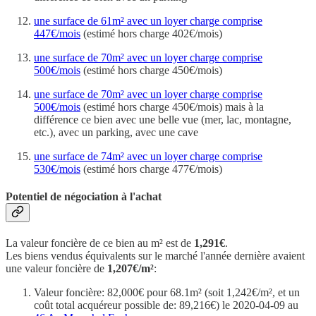
une surface de 61m² avec un loyer charge comprise
447€/mois
(estimé hors charge 402€/mois)
une surface de 70m² avec un loyer charge comprise
500€/mois
(estimé hors charge 450€/mois)
une surface de 70m² avec un loyer charge comprise
500€/mois
(estimé hors charge 450€/mois) mais à la
différence ce bien avec une belle vue (mer, lac, montagne,
etc.), avec un parking, avec une cave
une surface de 74m² avec un loyer charge comprise
530€/mois
(estimé hors charge 477€/mois)
Potentiel de négociation à l'achat
La valeur foncière de ce bien au m² est de
1,291€
.
Les biens vendus équivalents sur le marché l'année dernière avaient
une valeur foncière de
1,207€/m²
:
Valeur foncière: 82,000€ pour 68.1m² (soit 1,242€/m², et un
coût total acquéreur possible de: 89,216€) le 2020-04-09 au