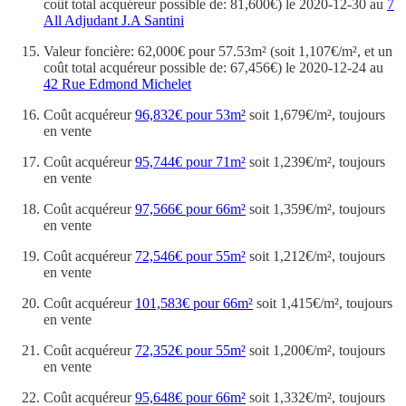
coût total acquéreur possible de: 81,600€) le 2020-12-30 au
7
All Adjudant J.A Santini
Valeur foncière: 62,000€ pour 57.53m² (soit 1,107€/m², et un
coût total acquéreur possible de: 67,456€) le 2020-12-24 au
42 Rue Edmond Michelet
Coût acquéreur
96,832€ pour 53m²
soit 1,679€/m², toujours
en vente
Coût acquéreur
95,744€ pour 71m²
soit 1,239€/m², toujours
en vente
Coût acquéreur
97,566€ pour 66m²
soit 1,359€/m², toujours
en vente
Coût acquéreur
72,546€ pour 55m²
soit 1,212€/m², toujours
en vente
Coût acquéreur
101,583€ pour 66m²
soit 1,415€/m², toujours
en vente
Coût acquéreur
72,352€ pour 55m²
soit 1,200€/m², toujours
en vente
Coût acquéreur
95,648€ pour 66m²
soit 1,332€/m², toujours