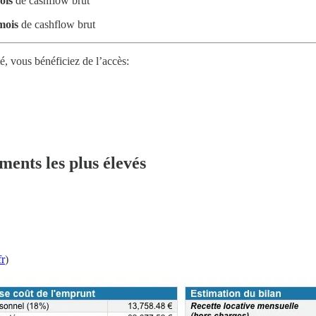
ois
de cashflow brut
mois
de cashflow brut
, vous bénéficiez de l’accès:
ments les plus élevés
r
)