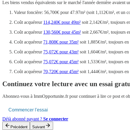
Les biens vendus équivalents sur le marché l'année dernière avaient u
Valeur foncière: 56,700€ pour 47.97m² (soit 1,112€/m², et un c
Coût acquéreur
114,240€ pour 49m²
soit 2,142€/m², toujours e
Coût acquéreur
130,560€ pour 45m²
soit 2,667€/m², toujours e
Coût acquéreur
71,808€ pour 35m²
soit 1,885€/m², toujours en
Coût acquéreur
75,072€ pour 43m²
soit 1,604€/m², toujours en
Coût acquéreur
75,072€ pour 45m²
soit 1,533€/m², toujours en
Coût acquéreur
70,720€ pour 45m²
soit 1,444€/m², toujours en
Continuez votre lecture avec un essai gratu
Abonnez-vous à
ImmOpportunite.fr
pour continuer à lire ce post et o
Commencer l'essai
Déjà abonné payant ?
Se connecter
Précédent
Suivant