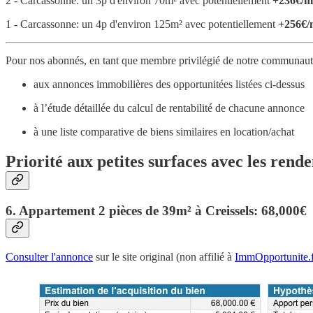
2 - Carcassonne: un 3p d'environ 70m² avec potentiellement
+236€/m
1 - Carcassonne: un 4p d'environ 125m² avec potentiellement
+256€/
Pour nos abonnés, en tant que membre privilégié de notre communauté
aux annonces immobilières des opportunitées listées ci-dessus
à l’étude détaillée du calcul de rentabilité de chacune annonce
à une liste comparative de biens similaires en location/achat
Priorité aux petites surfaces avec les rende
6. Appartement 2 pièces de 39m² à Creissels: 68,000€
Consulter l'annonce
sur le site original (non affilié à
ImmOpportunite.f