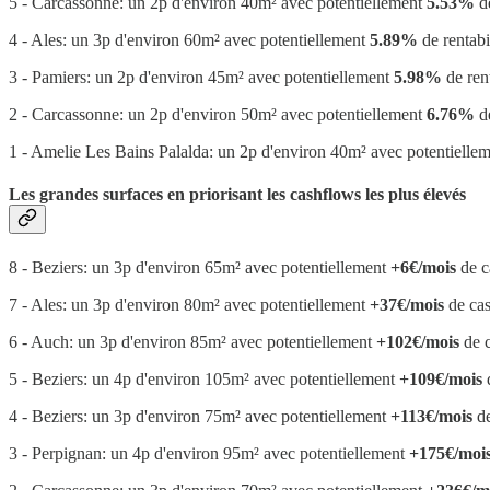
5 - Carcassonne: un 2p d'environ 40m² avec potentiellement
5.53%
de
4 - Ales: un 3p d'environ 60m² avec potentiellement
5.89%
de rentabi
3 - Pamiers: un 2p d'environ 45m² avec potentiellement
5.98%
de rent
2 - Carcassonne: un 2p d'environ 50m² avec potentiellement
6.76%
de
1 - Amelie Les Bains Palalda: un 2p d'environ 40m² avec potentielle
Les grandes surfaces en priorisant les cashflows les plus élevés
8 - Beziers: un 3p d'environ 65m² avec potentiellement
+6€/mois
de c
7 - Ales: un 3p d'environ 80m² avec potentiellement
+37€/mois
de cas
6 - Auch: un 3p d'environ 85m² avec potentiellement
+102€/mois
de c
5 - Beziers: un 4p d'environ 105m² avec potentiellement
+109€/mois
d
4 - Beziers: un 3p d'environ 75m² avec potentiellement
+113€/mois
de
3 - Perpignan: un 4p d'environ 95m² avec potentiellement
+175€/moi