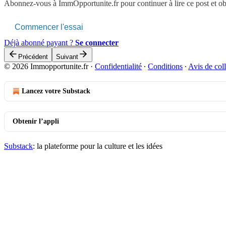
Abonnez-vous à
ImmOpportunite.fr
pour continuer à lire ce post et o
Commencer l'essai
Déjà abonné payant ?
Se connecter
Précédent
Suivant
© 2026 Immopportunite.fr
·
Confidentialité
∙
Conditions
∙
Avis de coll
Lancez votre Substack
Obtenir l’appli
Substack
: la plateforme pour la culture et les idées