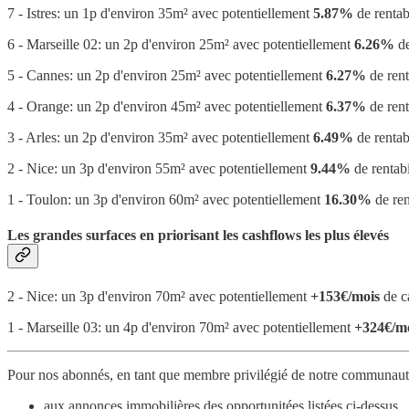
7 - Istres: un 1p d'environ 35m² avec potentiellement
5.87%
de rentabi
6 - Marseille 02: un 2p d'environ 25m² avec potentiellement
6.26%
de
5 - Cannes: un 2p d'environ 25m² avec potentiellement
6.27%
de rent
4 - Orange: un 2p d'environ 45m² avec potentiellement
6.37%
de rent
3 - Arles: un 2p d'environ 35m² avec potentiellement
6.49%
de rentabi
2 - Nice: un 3p d'environ 55m² avec potentiellement
9.44%
de rentabi
1 - Toulon: un 3p d'environ 60m² avec potentiellement
16.30%
de ren
Les grandes surfaces en priorisant les cashflows les plus élevés
2 - Nice: un 3p d'environ 70m² avec potentiellement
+153€/mois
de c
1 - Marseille 03: un 4p d'environ 70m² avec potentiellement
+324€/m
Pour nos abonnés, en tant que membre privilégié de notre communauté
aux annonces immobilières des opportunitées listées ci-dessus