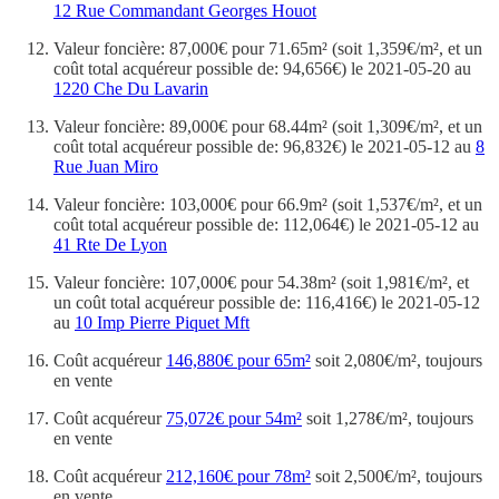
12 Rue Commandant Georges Houot
Valeur foncière: 87,000€ pour 71.65m² (soit 1,359€/m², et un
coût total acquéreur possible de: 94,656€) le 2021-05-20 au
1220 Che Du Lavarin
Valeur foncière: 89,000€ pour 68.44m² (soit 1,309€/m², et un
coût total acquéreur possible de: 96,832€) le 2021-05-12 au
8
Rue Juan Miro
Valeur foncière: 103,000€ pour 66.9m² (soit 1,537€/m², et un
coût total acquéreur possible de: 112,064€) le 2021-05-12 au
41 Rte De Lyon
Valeur foncière: 107,000€ pour 54.38m² (soit 1,981€/m², et
un coût total acquéreur possible de: 116,416€) le 2021-05-12
au
10 Imp Pierre Piquet Mft
Coût acquéreur
146,880€ pour 65m²
soit 2,080€/m², toujours
en vente
Coût acquéreur
75,072€ pour 54m²
soit 1,278€/m², toujours
en vente
Coût acquéreur
212,160€ pour 78m²
soit 2,500€/m², toujours
en vente