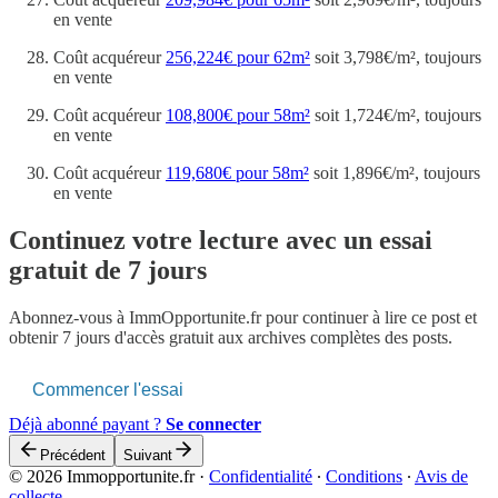
en vente
Coût acquéreur
256,224€ pour 62m²
soit 3,798€/m², toujours
en vente
Coût acquéreur
108,800€ pour 58m²
soit 1,724€/m², toujours
en vente
Coût acquéreur
119,680€ pour 58m²
soit 1,896€/m², toujours
en vente
Continuez votre lecture avec un essai
gratuit de 7 jours
Abonnez-vous à
ImmOpportunite.fr
pour continuer à lire ce post et
obtenir 7 jours d'accès gratuit aux archives complètes des posts.
Commencer l'essai
Déjà abonné payant ?
Se connecter
Précédent
Suivant
© 2026 Immopportunite.fr
·
Confidentialité
∙
Conditions
∙
Avis de
collecte